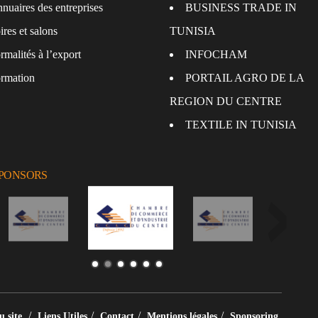
nuaires des entreprises
BUSINESS TRADE IN
ires et salons
TUNISIA
rmalités à l’export
INFOCHAM
rmation
PORTAIL AGRO DE LA
REGION DU CENTRE
TEXTILE IN TUNISIA
SPONSORS
/
/
/
/
u site
Liens Utiles
Contact
Mentions légales
Sponsoring