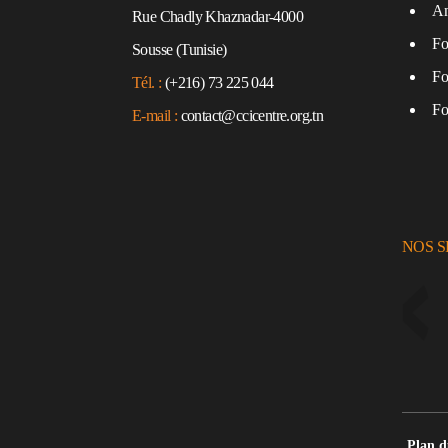
An
Rue Chadly Khaznadar-4000
Fo
Sousse (Tunisie)
Fo
Tél. :
(+216) 73 225 044
Fo
E-mail :
contact@ccicentre.org.tn
NOS 
Plan d