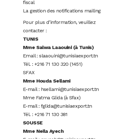
fiscal
La gestion des notifications mailing
Pour plus d’information, veuillez
contacter :
TUNIS
Mme Salwa Laaouini (à Tunis)
Email : slaaouini@tunisiaexport.tn
Tél. : +216 71 130 320 (1451)
SFAX
Mme Houda Sellami
E-mail : hsellami@tunisiaexport.tn
Mme Fatma Glida (à Sfax)
E-mail : fglida@tunisiaexport.tn
Tél. : +216 71 130 381
SOUSSE
Mme Neila Ayech