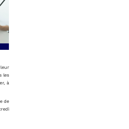
 leur
s les
er, à
e de
credi