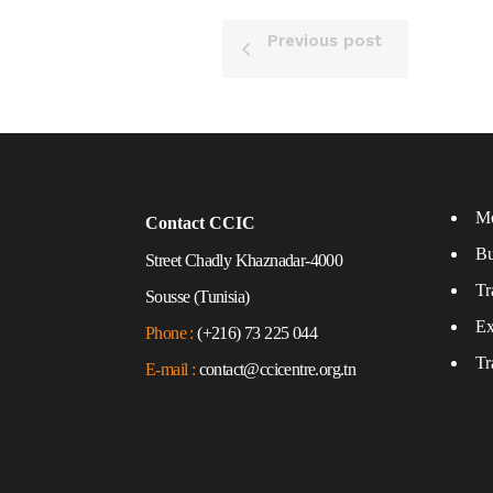
Previous post
Me
Contact CCIC
Bu
Street Chadly Khaznadar-4000
Tr
Sousse (Tunisia)
Ex
Phone :
(+216) 73 225 044
Tr
E-mail :
contact@ccicentre.org.tn