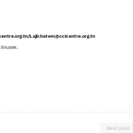
entre.org.tn
/
Lajir.hatem@ccicentre.org.tn
 Sousse.
Next post