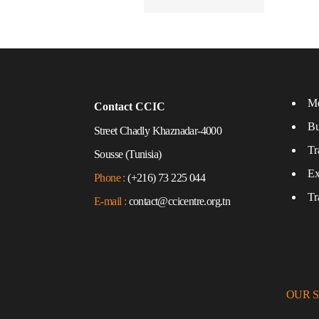
Me
Contact CCIC
Bu
Street Chadly Khaznadar-4000
Tr
Sousse (Tunisia)
Ex
Phone :
(+216) 73 225 044
Tr
E-mail :
contact@ccicentre.org.tn
OUR 